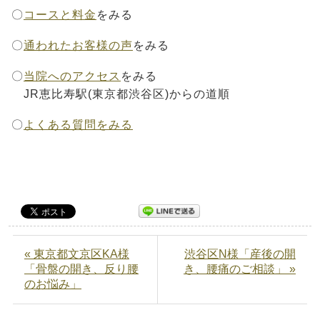
〇
コースと料金
をみる
〇
通われたお客様の声
をみる
〇
当院へのアクセス
をみる
JR恵比寿駅(東京都渋谷区)からの道順
〇
よくある質問をみる
« 東京都文京区KA様
渋谷区N様「産後の開
「骨盤の開き、反り腰
き、腰痛のご相談」 »
のお悩み」