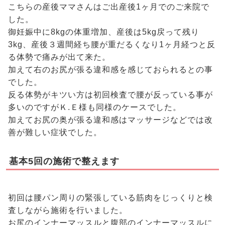
こちらの産後ママさんはご出産後1ヶ月でのご来院で
した。
御妊娠中に8kgの体重増加、産後は5kg戻って残り
3kg、産後３週間経ち腰が重だるくなり1ヶ月経つと反
る体勢で痛みが出て来た。
加えて右のお尻が張る違和感を感じておられるとの事
でした。
反る体勢がキツい方は初回検査で腰が反っている事が
多いのですがＫ.Ｅ様も同様のケースでした。
加えてお尻の奥が張る違和感はマッサージなどでは改
善が難しい症状でした。
基本5回の施術で整えます
初回は腰パン周りの緊張している筋肉をじっくりと検
査しながら施術を行いました。
お尻のインナーマッスルと腹部のインナーマッスルに