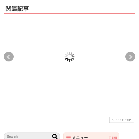
関連記事
目黒区中目黒M様「妊
産後骨盤矯正・産後ダ
港区
娠中、産後の歪みのお
イエットなら武蔵小杉
の
悩み」
から通院多数｜恵比寿
が
クリニーク産後整体院
PAGE TOP
メニュー
MENU