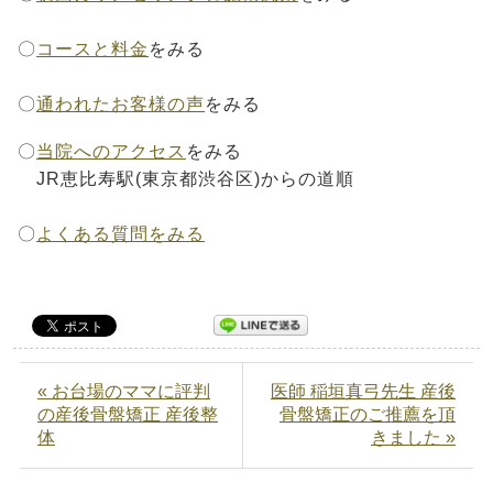
〇
コースと料金
をみる
〇
通われたお客様の声
をみる
〇
当院へのアクセス
をみる
JR恵比寿駅(東京都渋谷区)からの道順
〇
よくある質問をみる
« お台場のママに評判
医師 稲垣真弓先生 産後
の産後骨盤矯正 産後整
骨盤矯正のご推薦を頂
体
きました »