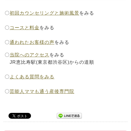
〇
初回カウンセリングと施術風景
をみる
〇
コースと料金
をみる
〇
通われたお客様の声
をみる
〇
当院へのアクセス
をみる
JR恵比寿駅(東京都渋谷区)からの道順
〇
よくある質問をみる
〇
芸能人ママも通う産後専門院