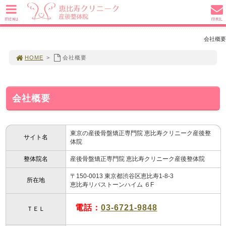
MENU
MAIL
会社概要
HOME
>
会社概要
会社概要
東京の産後骨盤矯正専門院 恵比寿クリニーク産後整
サイト名
体院
整体院名
産後骨盤矯正専門院 恵比寿クリニーク産後整体院
〒150-0013 東京都渋谷区恵比寿1-8-3
所在地
恵比寿リバストーンハイム ６F
電話：
03-6721-9848
ＴＥＬ