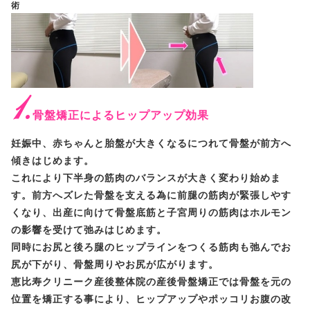
術
1.
骨盤矯正によるヒップアップ効果
妊娠中、赤ちゃんと胎盤が大きくなるにつれて骨盤が前方へ
傾きはじめます。
これにより下半身の筋肉のバランスが大きく変わり始めま
す。前方へズレた骨盤を支える為に前腿の筋肉が緊張しやす
くなり、出産に向けて骨盤底筋と子宮周りの筋肉はホルモン
の影響を受けて弛みはじめます。
同時にお尻と後ろ腿のヒップラインをつくる筋肉も弛んでお
尻が下がり、骨盤周りやお尻が広がります。
恵比寿クリニーク産後整体院の産後骨盤矯正では骨盤を元の
位置を矯正する事により、ヒップアップやポッコリお腹の改