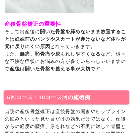
産後骨盤矯正の重要性
そして出産後に
開いた骨盤を締めないまま放置するこ
と
は
妊娠前のパンツやスカートが穿けないなど体型が
元に戻りにくい原因
となっていきます。
また、
腰痛、恥骨痛や尿もれしやすくなる
など、様々
な不快な症状にお悩みの方が多くいらっしゃいますの
で
産後は開いた骨盤を整える事が大切
です。
5回コース・10コース回の施術例
当院の産後骨盤矯正は産後骨盤の開きやヒップライン
の悩みといった見た目だけの効果だけではなく、産後
からの軽度の腰痛、尿もれなどの不調に対して骨盤と