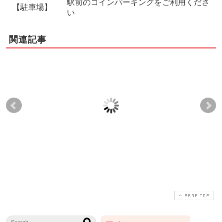
駅前のコインパーキングをご利用くださ
【駐車場】
い
関連記事
骨盤の歪みと足の長さ
骨盤の歪み矯正を補助
妊
と産後骨盤矯正につい
する骨盤体操とストレ
恥
て
ッチの注意点
PAGE TOP