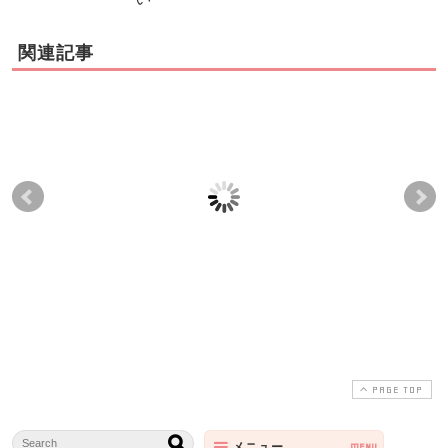
関連記事
戸越銀座Y様「産後の
世田谷区駒沢YT様 「骨
港
腰痛、 骨盤ケアのお悩
盤の歪み、恥骨痛のお
盤
み」
悩み」
口
PAGE TOP
メニュー
MENU