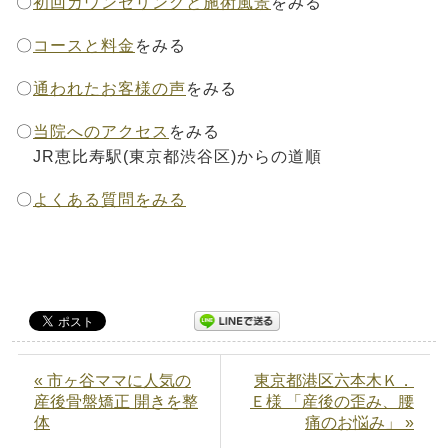
〇
初回カウンセリングと施術風景
をみる
〇
コースと料金
をみる
〇
通われたお客様の声
をみる
〇
当院へのアクセス
をみる
JR恵比寿駅(東京都渋谷区)からの道順
〇
よくある質問をみる
« 市ヶ谷ママに人気の
東京都港区六本木Ｋ．
産後骨盤矯正 開きを整
Ｅ様 「産後の歪み、腰
体
痛のお悩み」 »