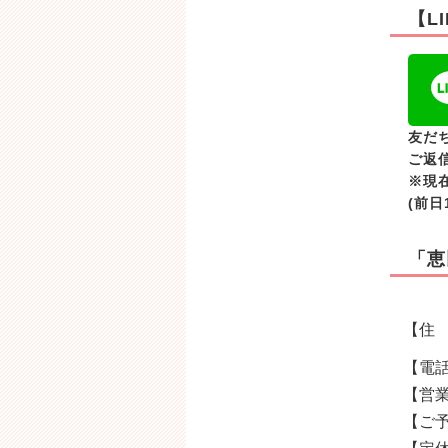
【L
友だ
ご返
※現
(前日
「恵
【住 
【電話
【営業
【ご予