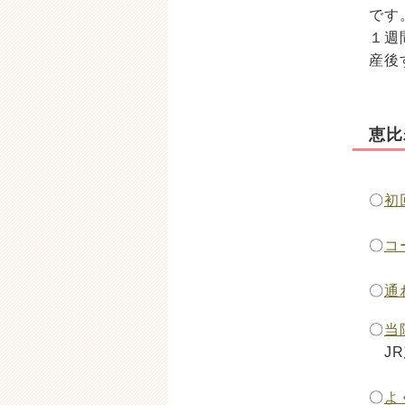
で
１週
産後
恵比
〇
初
〇
コ
〇
通
〇
当
JR
〇
よ