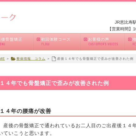
JR恵比寿
【営業時間】10:
産後骨盤矯正
初回体験コース
お客様の声
ENU
FLOW
CUSTOMER'S VOICES
A
ME
>
整体情報 コラム
>
産後１４年でも骨盤矯正で歪みが改善された例
１４年でも骨盤矯正で歪みが改善された例
１４年の腰痛が改善
、産後の骨盤矯正で通われているお二人目のご出産後１４
いていこうと思います。