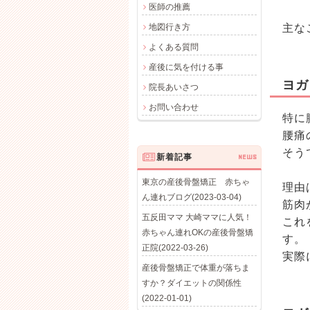
医師の推薦
地図行き方
主な
よくある質問
産後に気を付ける事
ヨガ
院長あいさつ
お問い合わせ
特に
腰痛
そう
新着記事
NEWS
東京の産後骨盤矯正 赤ちゃ
理由
ん連れブログ(2023-03-04)
筋肉
五反田ママ 大崎ママに人気！
これ
赤ちゃん連れOKの産後骨盤矯
す
正院(2022-03-26)
実際
産後骨盤矯正で体重が落ちま
すか？ダイエットの関係性
(2022-01-01)