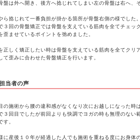
骨盤は外へ開き、後方へ捻じれてしまい左の骨盤は右へ、
。
やら捻じれて一番負担が掛かる箇所が骨盤右側の様でし
で３回の骨盤矯正では骨盤を支えている筋肉を全てチェッ
を歪ませているポイントを弛めました。
を正しく矯正したい時は骨盤を支えている筋肉を全てクリ
して歪みに合わせた骨盤矯正を行います。
担当者の声
目の施術から腰の違和感がなくなり次にお越しになった時
で３回目でしたが前回よりも快調でヨガの時も無理のない
です。
様に産後１０年が経過した人でも施術を重ねる度にお身体