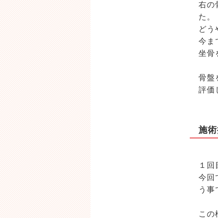
右の
た
どう
今ま
坐骨
骨盤
評価
施術
１回
今回
う事
この