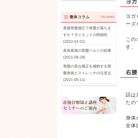
ヨガ
ヨガ
整体コラム
COLUMNS
ーズ
産後骨盤矯正で体重が落ちま
すか？ダイエットの関係性
この
(2022-01-01)
す。
産前産後の骨盤ベルトの効果
(2021-08-28)
骨盤の歪み矯正を補助する骨
右腰
盤体操とストレッチの注意点
(2021-05-11)
話は
たの
身体
全体