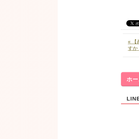
« 
すか
ホー
LI