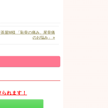
茶屋M様 「恥骨の痛み、尾骨痛
のお悩み」 »
けられます！