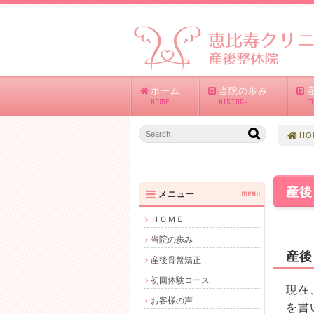
ホーム
当院の歩み
HOME
HISTORY
M
HO
産後
メニュー
MENU
ＨＯＭＥ
当院の歩み
産後
産後骨盤矯正
初回体験コース
現在
お客様の声
を書