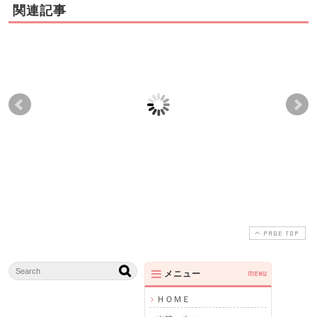
関連記事
世田谷区駒沢YT様 「骨
世田谷区桜新町YI様
東
盤の歪み、恥骨痛のお
「産後の開き、腰痛の
「
悩み」
お悩み」
み
PAGE TOP
メニュー
MENU
ＨＯＭＥ