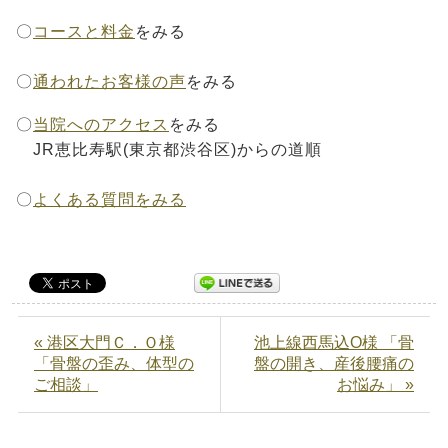
〇
コースと料金
をみる
〇
通われたお客様の声
をみる
〇
当院へのアクセス
をみる
JR恵比寿駅(東京都渋谷区)からの道順
〇
よくある質問をみる
« 港区大門Ｃ．Ｏ様
池上線西馬込O様 「骨
「骨盤の歪み、体型の
盤の開き、産後腰痛の
ご相談」
お悩み」 »