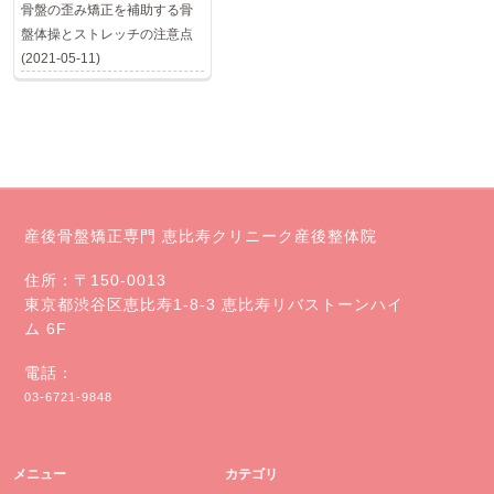
骨盤の歪み矯正を補助する骨
盤体操とストレッチの注意点
(2021-05-11)
産後骨盤矯正専門 恵比寿クリニーク産後整体院
住所：〒150-0013
東京都渋谷区恵比寿1-8-3 恵比寿リバストーンハイ
ム 6F
電話：
03-6721-9848
メニュー
カテゴリ