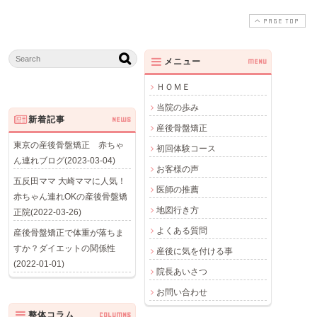
PAGE TOP
メニュー
MENU
ＨＯＭＥ
当院の歩み
新着記事
NEWS
産後骨盤矯正
東京の産後骨盤矯正 赤ちゃ
初回体験コース
ん連れブログ(2023-03-04)
お客様の声
五反田ママ 大崎ママに人気！
医師の推薦
赤ちゃん連れOKの産後骨盤矯
地図行き方
正院(2022-03-26)
よくある質問
産後骨盤矯正で体重が落ちま
すか？ダイエットの関係性
産後に気を付ける事
(2022-01-01)
院長あいさつ
お問い合わせ
整体コラム
COLUMNS