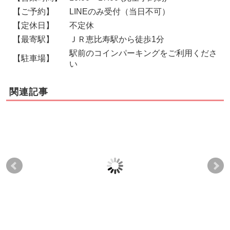
【ご予約】
LINEのみ受付（当日不可）
【定休日】
不定休
【最寄駅】
ＪＲ恵比寿駅から徒歩1分
駅前のコインパーキングをご利用くださ
【駐車場】
い
関連記事
目黒区自由が丘Ｋ.Ｙ様
白金台・白金高輪エリ
東京
『骨盤の開き、産後体
アの産後骨盤矯正なら
様
型のお悩み』
｜医師推薦 恵比寿クリ
ー
ニーク
た